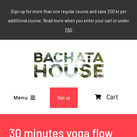
Skip
Sign up for more than one regular course and save 200 kr per
to
additional course. Read more when you enter your cart or under
content
FAQ
Cart
Menu
Sign up
ABOUT
30 minutes yoga flow
WEEKLY CLASSES