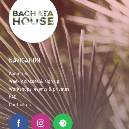
NAVIGATION
About us
Weekly classes & sign up
Workshops, events & privates
FAQ
Contact us