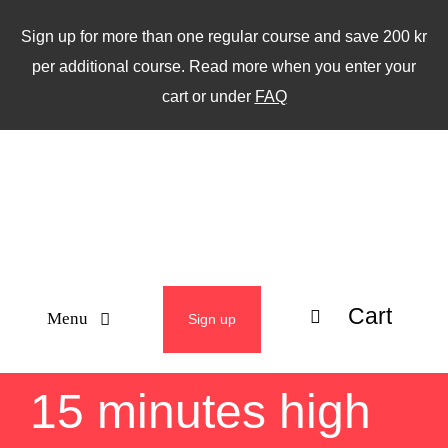
Skip
Sign up for more than one regular course and save 200 kr
to
per additional course. Read more when you enter your
content
cart or under
FAQ
Cart
Menu
Sign up
ABOUT
15 minutes high
WEEKLY CLASSES